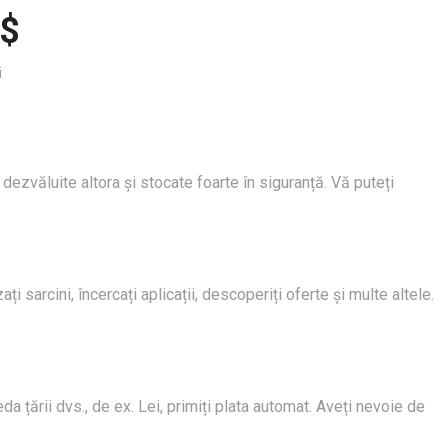
 $
i
ezvăluite altora și stocate foarte în siguranță. Vă puteți
 sarcini, încercați aplicații, descoperiți oferte și multe altele.
a țării dvs., de ex. Lei, primiți plata automat. Aveți nevoie de