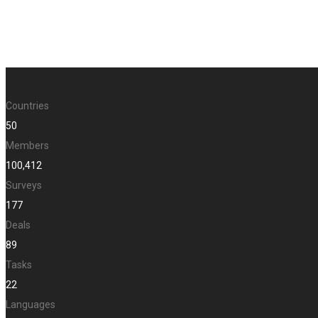
Countries
50
Members
100,412
Surveys
177
Deals
89
Tasks
22
Languages