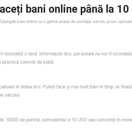
aceți bani online până la 10
Câștigați bani online cu o gamă uriașă de sondaje, sarcini, jocuri, aplicați
iciodată o taxă. Informațiile dvs. personale nu vor fi niciodată d
 practică corectă de plată.
are în limba dvs. Puteți face și mai mult bani în timp ce finalizați
pe sarcină.
 de 10000 de puncte, echivalentul a 10 USD sau convertiți în moned