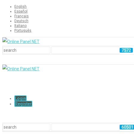
English
Español
Français
Deutsch
Italiano
Português
Login
Register