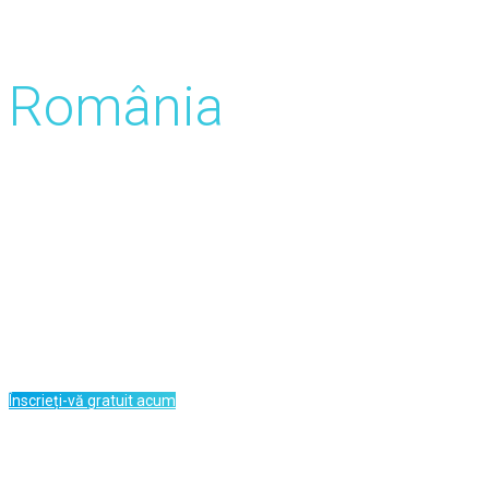
Sondaje plătite
România
Sondaje de până la 4 USD
Încasări de la 10 USD prin PayPal
Acces zilnic la sondaje în limba română
Sarcini, jocuri, aplicații, locuri de muncă micro
Înscrieți-vă gratuit acum