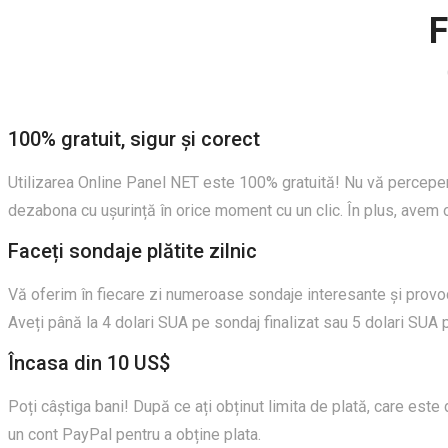
F
100% gratuit, sigur și corect
Utilizarea Online Panel NET este 100% gratuită! Nu vă percepem n
dezabona cu ușurință în orice moment cu un clic. În plus, avem o
Faceți sondaje plătite zilnic
Vă oferim în fiecare zi numeroase sondaje interesante și provocato
Aveți până la 4 dolari SUA pe sondaj finalizat sau 5 dolari SUA 
Încasa din 10 US$
Poți câștiga bani! După ce ați obținut limita de plată, care este
un cont PayPal pentru a obține plata.