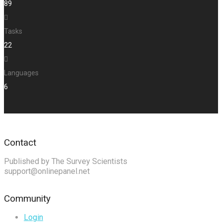
89
Tasks
22
Languages
6
Contact
Published by The Survey Scientists
support@onlinepanel.net
Community
Login