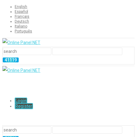
English
Español
Français
Deutsch
Italiano
Português
Login
Register