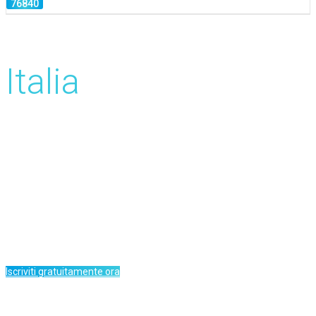
Sondaggi Retribuiti
Italia
Guadagna fino a 3 Euro per sondaggio
Incassare da 8 Euro tramite PayPal
Accesso mondiale ai sondaggi giornalieri
Compiti, micro lavori e molti altri
Iscriviti gratuitamente ora