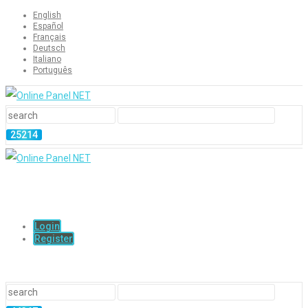
English
Español
Français
Deutsch
Italiano
Português
Login
Register