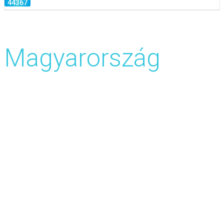
Fizetett felmérések
Magyarország
Felmérések akár 4 USD-ig
Készpénzt fizet 10 dollárból a PayPal
segítségével
Napi hozzáférés a felmérésekhez magyar
nyelven
Feladatok, játékok, alkalmazások, mikro
feladatok