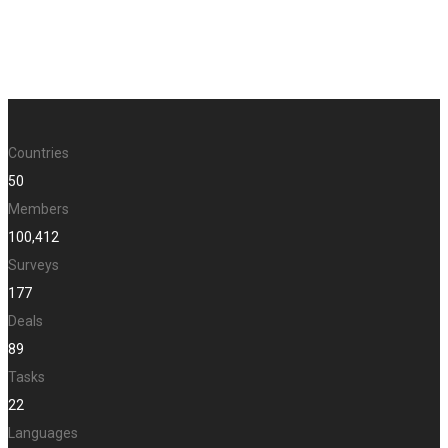
Countries
50
Members
100,412
Surveys
177
Deals
89
Tasks
22
Languages