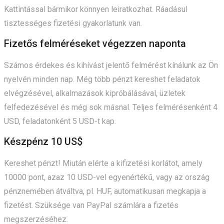
Kattintással bármikor könnyen leiratkozhat. Ráadásul
tisztességes fizetési gyakorlatunk van.
Fizetős felméréseket végezzen naponta
Számos érdekes és kihívást jelentő felmérést kínálunk az Ön
nyelvén minden nap. Még több pénzt kereshet feladatok
elvégzésével, alkalmazások kipróbálásával, üzletek
felfedezésével és még sok másnal. Teljes felmérésenként 4
USD, feladatonként 5 USD-t kap.
Készpénz 10 US$
Kereshet pénzt! Miután elérte a kifizetési korlátot, amely
10000 pont, azaz 10 USD-vel egyenértékű, vagy az ország
pénznemében átváltva, pl. HUF, automatikusan megkapja a
fizetést. Szüksége van PayPal számlára a fizetés
megszerzéséhez.