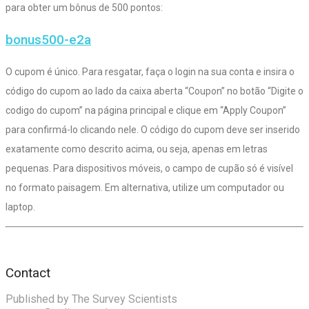
para obter um bônus de 500 pontos:
bonus500-e2a
O cupom é único. Para resgatar, faça o login na sua conta e insira o
código do cupom ao lado da caixa aberta “Coupon” no botão “Digite o
codigo do cupom” na página principal e clique em “Apply Coupon”
para confirmá-lo clicando nele. O código do cupom deve ser inserido
exatamente como descrito acima, ou seja, apenas em letras
pequenas. Para dispositivos móveis, o campo de cupão só é visível
no formato paisagem. Em alternativa, utilize um computador ou
laptop.
Contact
Published by The Survey Scientists