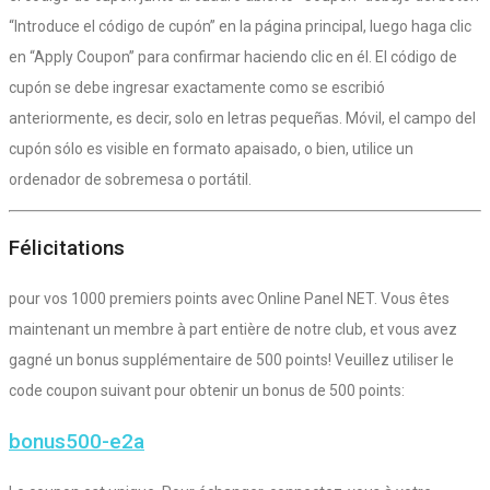
“Introduce el código de cupón” en la página principal, luego haga clic
en “Apply Coupon” para confirmar haciendo clic en él. El código de
cupón se debe ingresar exactamente como se escribió
anteriormente, es decir, solo en letras pequeñas. Móvil, el campo del
cupón sólo es visible en formato apaisado, o bien, utilice un
ordenador de sobremesa o portátil.
Félicitations
pour vos 1000 premiers points avec Online Panel NET. Vous êtes
maintenant un membre à part entière de notre club, et vous avez
gagné un bonus supplémentaire de 500 points! Veuillez utiliser le
code coupon suivant pour obtenir un bonus de 500 points:
bonus500-e2a