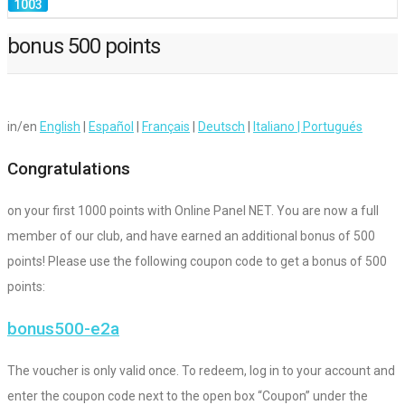
bonus 500 points
in/en
English
|
Español
|
Français
|
Deutsch
|
Italiano |
Portugués
Congratulations
on your first 1000 points with Online Panel NET. You are now a full
member of our club, and have earned an additional bonus of 500
points! Please use the following coupon code to get a bonus of 500
points:
bonus500-e2a
The voucher is only valid once. To redeem, log in to your account and
enter the coupon code next to the open box “Coupon” under the