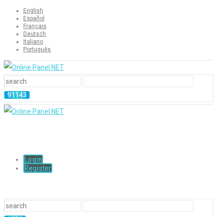
English
Español
Français
Deutsch
Italiano
Português
Login
Register