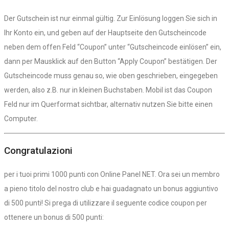
Der Gutschein ist nur einmal gültig. Zur Einlösung loggen Sie sich in
Ihr Konto ein, und geben auf der Hauptseite den Gutscheincode
neben dem offen Feld “Coupon” unter “Gutscheincode einlösen” ein,
dann per Mausklick auf den Button “Apply Coupon” bestätigen. Der
Gutscheincode muss genau so, wie oben geschrieben, eingegeben
werden, also z.B. nur in kleinen Buchstaben. Mobil ist das Coupon
Feld nur im Querformat sichtbar, alternativ nutzen Sie bitte einen
Computer.
Congratulazioni
per i tuoi primi 1000 punti con Online Panel NET. Ora sei un membro
a pieno titolo del nostro club e hai guadagnato un bonus aggiuntivo
di 500 punti! Si prega di utilizzare il seguente codice coupon per
ottenere un bonus di 500 punti: