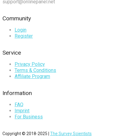
support@onlinepanel.net
Community
Login
Register
Service
Privacy Policy
Terms & Conditions
Affiliate Program
Information
FAQ
Imprint
For Business
Copyright © 2018-2025 |
The Survey Scientists