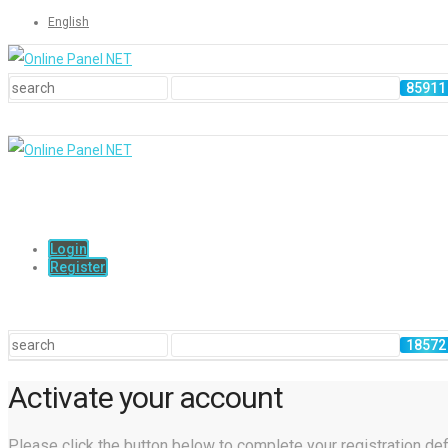
English
Login
Register
Activate your account
Please click the button below to complete your registration defi