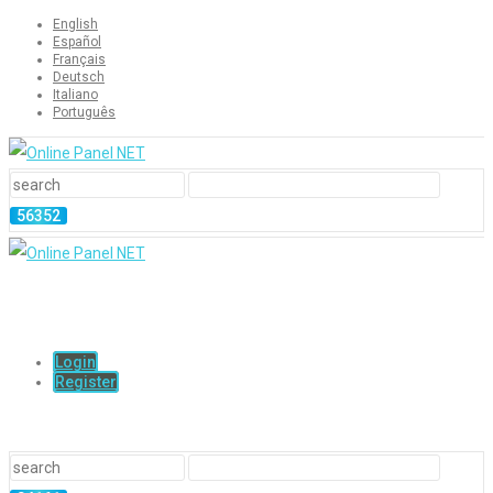
English
Español
Français
Deutsch
Italiano
Português
Login
Register