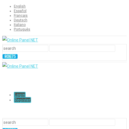
English
Español
Français
Deutsch
Italiano
Português
Login
Register