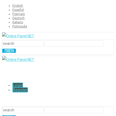
English
Español
Français
Deutsch
Italiano
Português
Login
Register