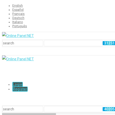
English
Español
Français
Deutsch
Italiano
Português
Login
Register