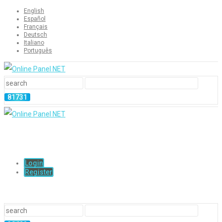
English
Español
Français
Deutsch
Italiano
Português
Login
Register