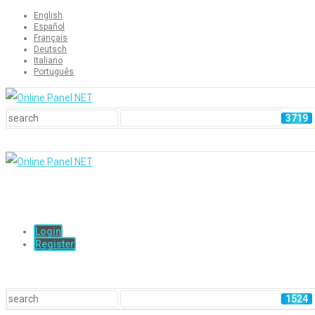
English
Español
Français
Deutsch
Italiano
Português
Login
Register