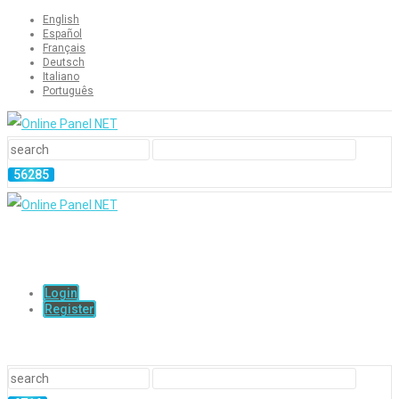
English
Español
Français
Deutsch
Italiano
Português
Login
Register