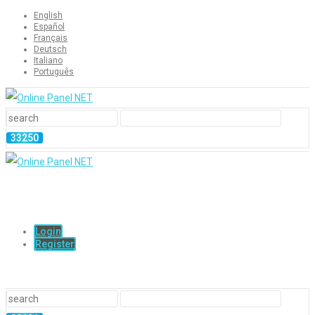
English
Español
Français
Deutsch
Italiano
Português
Login
Register