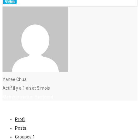
Yanee Chua
Actif il y a 1 an et 5 mois
Member status: Standard
Profil
Posts
Groupes
1