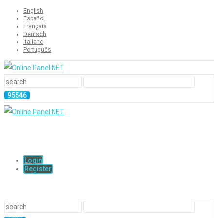
English
Español
Français
Deutsch
Italiano
Português
Login
Register