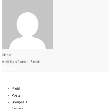
Gisela
Actif il y a 2 ans et 5 mois
Member status: Premium
Profil
Posts
Groupes
1