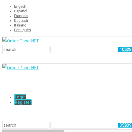
English
Español
Français
Deutsch
Italiano
Português
Login
Register