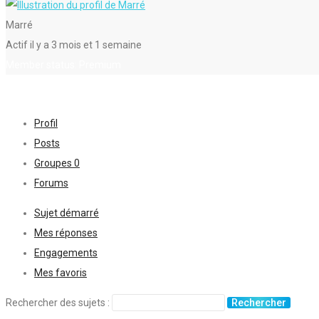
Marré
Actif il y a 3 mois et 1 semaine
Member status: Premium
Profil
Posts
Groupes
0
Forums
Sujet démarré
Mes réponses
Engagements
Mes favoris
Rechercher des sujets :