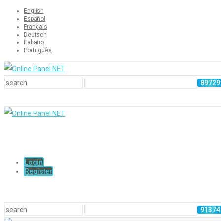
English
Español
Français
Deutsch
Italiano
Português
Login
Register