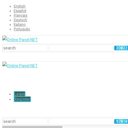
English
Español
Français
Deutsch
Italiano
Português
Login
Register