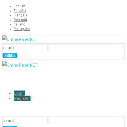
English
Español
Français
Deutsch
Italiano
Português
Login
Register