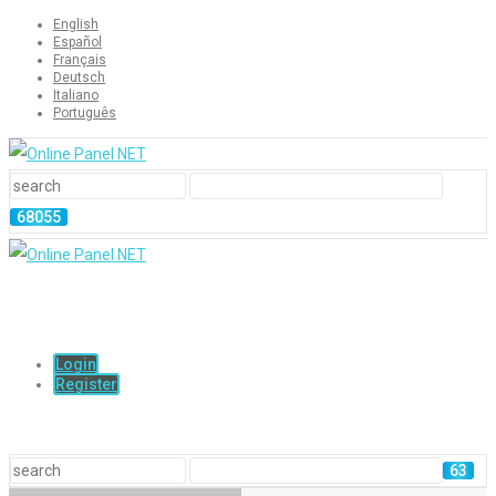
English
Español
Français
Deutsch
Italiano
Português
Login
Register