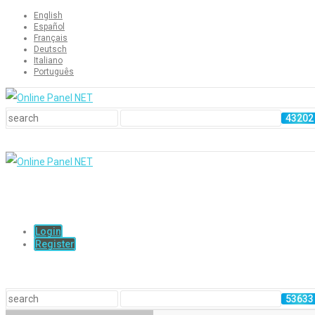
English
Español
Français
Deutsch
Italiano
Português
Login
Register